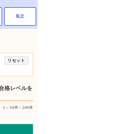
私立
リセット
合格レベルを
1～50件 / 209件