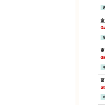
富
偏
富
偏
富
偏