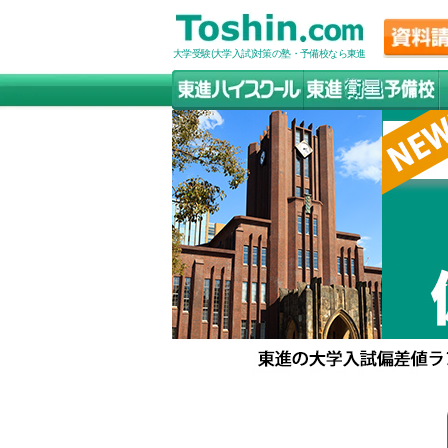
大学受験(大学入試)対策の塾・予備校なら東進