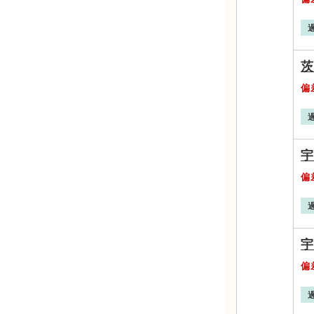
茨
偏
宇
偏
宇
偏