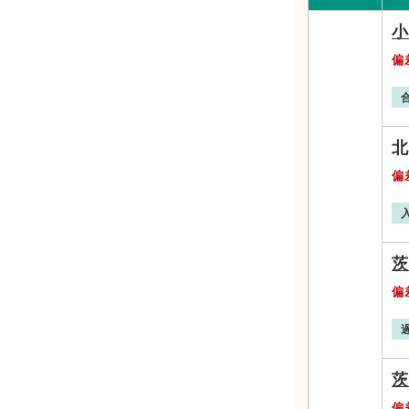
小
偏
北
偏
茨
偏
茨
偏