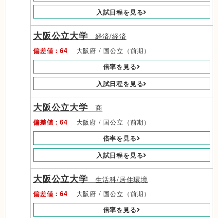
入試日程を見る
大阪公立大学
経済/経済
偏差値：64
大阪府 / 国公立（前期）
倍率を見る
入試日程を見る
大阪公立大学
商
偏差値：64
大阪府 / 国公立（前期）
倍率を見る
入試日程を見る
大阪公立大学
生活科/居住環境
偏差値：64
大阪府 / 国公立（前期）
倍率を見る