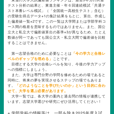
テスト分析の結果と、東進主催・年６回連続模試「共通テ
スト本番レベル模試」（「全国統一高校生テスト」含む）
の受験生得点データ
の集計結果をもとに、算出、作成し
※1
た偏差値一覧
です。この一覧は大学間または学部学科コ
※2
ース間の格差を意味するものではありません。また、国公
立大と私立大で偏差値算出の基準
が異なるため、たとえ
※3
数値が同一であっても国公立大・私立大間で偏差値を比較
することはできません。
第一志望合格のために必要なことは
「今の学力と合格レ
ベルのギャップを埋める」
ことです。
目標とする大学の合格レベルを知り、今後の学力アップ
への指標にしましょう。
また、大学は専門分野の学問を修めるための場であると
同時に、将来の夢を実現させるステップの場でもありま
す。
「どのようなことを学びたいのか」という目的に合わ
せて、大学を選ぶ必要があります。
大学一覧では、各大学の案内と過去問の情報が連携して
います。志望大学選びや研究にぜひ活用してください！
※ 学部学科の情報等は、一部を除き2025年度入試