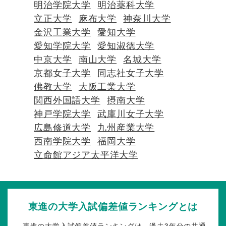
明治学院大学
明治薬科大学
立正大学
麻布大学
神奈川大学
金沢工業大学
愛知大学
愛知学院大学
愛知淑徳大学
中京大学
南山大学
名城大学
京都女子大学
同志社女子大学
佛教大学
大阪工業大学
関西外国語大学
摂南大学
神戸学院大学
武庫川女子大学
広島修道大学
九州産業大学
西南学院大学
福岡大学
立命館アジア太平洋大学
東進の大学入試偏差値ランキングとは
東進の大学入試偏差値ランキングは、過去3年分の共通