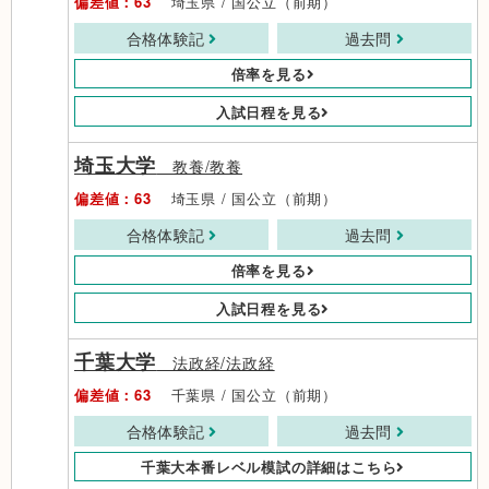
偏差値：63
埼玉県 / 国公立（前期）
合格体験記
過去問
倍率を見る
入試日程を見る
埼玉大学
教養/教養
偏差値：63
埼玉県 / 国公立（前期）
合格体験記
過去問
倍率を見る
入試日程を見る
千葉大学
法政経/法政経
偏差値：63
千葉県 / 国公立（前期）
合格体験記
過去問
千葉大本番レベル模試の詳細はこちら