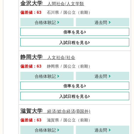
金沢大学
人間社会/人文学類
偏差値：63
石川県 / 国公立（前期）
合格体験記
過去問
倍率を見る
入試日程を見る
静岡大学
人文社会/社会
偏差値：63
静岡県 / 国公立（前期）
合格体験記
過去問
倍率を見る
入試日程を見る
滋賀大学
経済/総合経済(B国外)
偏差値：63
滋賀県 / 国公立（前期）
合格体験記
過去問