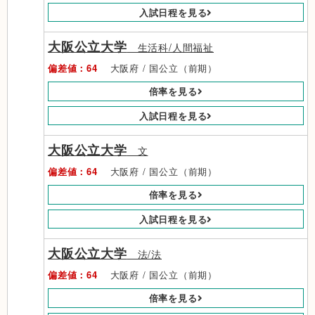
入試日程を見る
大阪公立大学
生活科/人間福祉
偏差値：64
大阪府 / 国公立（前期）
倍率を見る
入試日程を見る
大阪公立大学
文
偏差値：64
大阪府 / 国公立（前期）
倍率を見る
入試日程を見る
大阪公立大学
法/法
偏差値：64
大阪府 / 国公立（前期）
倍率を見る