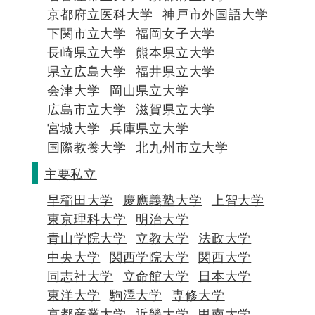
京都府立医科大学
神戸市外国語大学
下関市立大学
福岡女子大学
長崎県立大学
熊本県立大学
県立広島大学
福井県立大学
会津大学
岡山県立大学
広島市立大学
滋賀県立大学
宮城大学
兵庫県立大学
国際教養大学
北九州市立大学
主要私立
早稲田大学
慶應義塾大学
上智大学
東京理科大学
明治大学
青山学院大学
立教大学
法政大学
中央大学
関西学院大学
関西大学
同志社大学
立命館大学
日本大学
東洋大学
駒澤大学
専修大学
京都産業大学
近畿大学
甲南大学