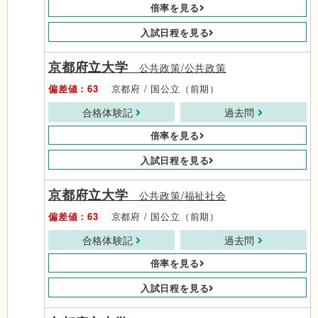
倍率を見る
入試日程を見る
京都府立大学
公共政策/公共政策
偏差値：63
京都府 / 国公立（前期）
合格体験記
過去問
倍率を見る
入試日程を見る
京都府立大学
公共政策/福祉社会
偏差値：63
京都府 / 国公立（前期）
合格体験記
過去問
倍率を見る
入試日程を見る