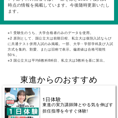
時点の情報を掲載しています。今後随時更新いたし
ます。
※1 受験生のうち、大学合格者のみのデータを使用。
※2 原則として、国公立大は前期日程、私立大は個別入試ならび
に共通テスト併用入試のみ掲載。一部、大学・学部学科及び入試
方式を集約、割愛、または旧称で表示。偏差値は合格可能性
50％。
※3 国公立大は平均6教科8科目、私立大は3教科を基に算出。
東進からのおすすめ
1日体験
東進の実力講師陣とやる気を伸ばす
担任指導を今すぐ体験!