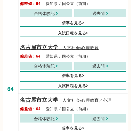
偏差値：64
愛知県 / 国公立（前期）
合格体験記
過去問
倍率を見る
入試日程を見る
名古屋市立大学
人文社会/心理教育
偏差値：64
愛知県 / 国公立（前期）
合格体験記
過去問
倍率を見る
入試日程を見る
64
名古屋市立大学
人文社会/心理教育／心理
偏差値：64
愛知県 / 国公立（前期）
合格体験記
過去問
倍率を見る