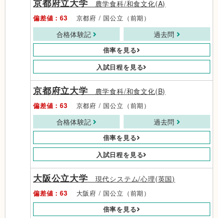
京都府立大学
農学食科/和食文化(A)
偏差値：63
京都府 / 国公立（前期）
合格体験記
過去問
倍率を見る
入試日程を見る
京都府立大学
農学食科/和食文化(B)
偏差値：63
京都府 / 国公立（前期）
合格体験記
過去問
倍率を見る
入試日程を見る
大阪公立大学
現代システム/心理(英国)
偏差値：63
大阪府 / 国公立（前期）
倍率を見る