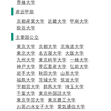
専修大学
産近甲龍
京都産業大学
近畿大学
甲南大学
龍谷大学
主要国公立
東京大学
京都大学
北海道大学
東北大学
名古屋大学
大阪大学
九州大学
東京科学大学
一橋大学
神戸大学
帯広畜産大学
弘前大学
岩手大学
秋田大学
山形大学
福島大学
茨城大学
筑波大学
宇都宮大学
群馬大学
埼玉大学
千葉大学
東京外国語大学
東京学芸大学
東京農工大学
お茶の水女子大学
電気通信大学