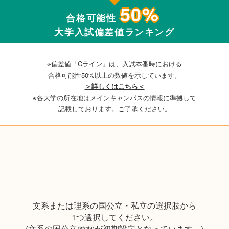
50%
合格可能性
大学入試偏差値ランキング
※偏差値「Cライン」は、入試本番時における
合格可能性50%以上の数値を示しています。
＞詳しくはこちら＜
※各大学の所在地はメインキャンパスの情報に準拠して
記載しております。ご了承ください。
文系または理系の国公立・私立の選択肢から
1つ選択してください。
(文系の国公立
が初期設定となっています。)