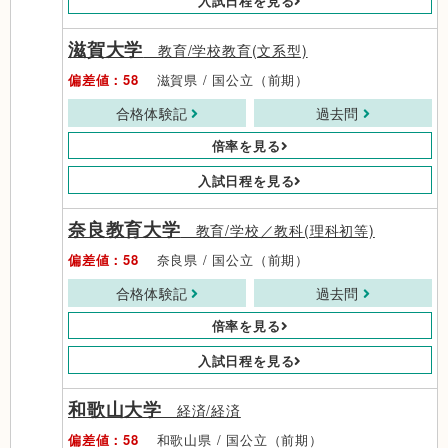
入試日程を見る
滋賀大学
教育/学校教育(文系型)
偏差値：58
滋賀県 / 国公立（前期）
合格体験記
過去問
倍率を見る
入試日程を見る
奈良教育大学
教育/学校／教科(理科初等)
偏差値：58
奈良県 / 国公立（前期）
合格体験記
過去問
倍率を見る
入試日程を見る
和歌山大学
経済/経済
偏差値：58
和歌山県 / 国公立（前期）