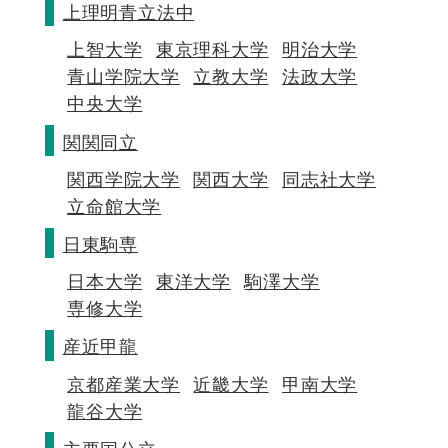
上理明青立法中
上智大学
東京理科大学
明治大学
青山学院大学
立教大学
法政大学
中央大学
関関同立
関西学院大学
関西大学
同志社大学
立命館大学
日東駒専
日本大学
東洋大学
駒澤大学
専修大学
産近甲龍
京都産業大学
近畿大学
甲南大学
龍谷大学
主要国公立