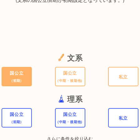
(前期)
文系
国公立
国公立
私立
(前期)
(中期・後期他)
理系
国公立
国公立
私立
(前期)
(中期・後期他)
さらに条件を絞り込む