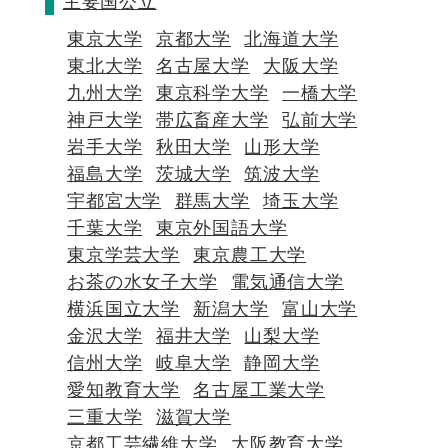
東京大学
京都大学
北海道大学
東北大学
名古屋大学
大阪大学
九州大学
東京科学大学
一橋大学
神戸大学
帯広畜産大学
弘前大学
岩手大学
秋田大学
山形大学
福島大学
茨城大学
筑波大学
宇都宮大学
群馬大学
埼玉大学
千葉大学
東京外国語大学
東京学芸大学
東京農工大学
お茶の水女子大学
電気通信大学
横浜国立大学
新潟大学
富山大学
金沢大学
福井大学
山梨大学
信州大学
岐阜大学
静岡大学
愛知教育大学
名古屋工業大学
三重大学
滋賀大学
京都工芸繊維大学
大阪教育大学