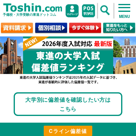
予備校・大学受験の東進ドットコム
MENU
大学別に偏差値を確認したい方は
こちら
Cライン偏差値