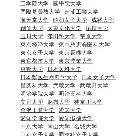
工学院大学
國學院大学
国際基督教大学
芝浦工業大学
順天堂大学
昭和女子大学
成蹊大学
創価大学
大東文化大学
拓殖大学
玉川大学
津田塾大学
帝京大学
東京経済大学
東京慈恵会医科大学
東京女子大学
東京電機大学
東京都市大学
東京農業大学
東邦大学
日本医科大学
日本獣医生命科学大学
日本女子大学
星薬科大学
武蔵大学
武蔵野大学
明治学院大学
明治薬科大学
立正大学
麻布大学
神奈川大学
金沢工業大学
愛知大学
愛知学院大学
愛知淑徳大学
中京大学
南山大学
名城大学
京都女子大学
同志社女子大学