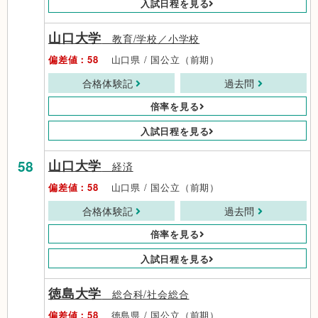
入試日程を見る
山口大学
教育/学校／小学校
偏差値：58
山口県 / 国公立（前期）
合格体験記
過去問
倍率を見る
入試日程を見る
山口大学
58
経済
偏差値：58
山口県 / 国公立（前期）
合格体験記
過去問
倍率を見る
入試日程を見る
徳島大学
総合科/社会総合
偏差値：58
徳島県 / 国公立（前期）