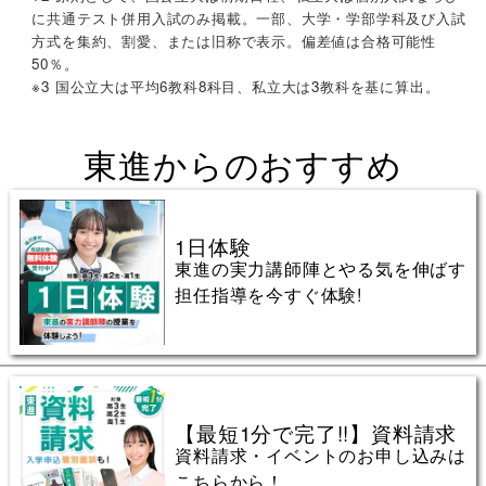
に共通テスト併用入試のみ掲載。一部、大学・学部学科及び入試
方式を集約、割愛、または旧称で表示。偏差値は合格可能性
50％。
※3 国公立大は平均6教科8科目、私立大は3教科を基に算出。
東進からのおすすめ
1日体験
東進の実力講師陣とやる気を伸ばす
担任指導を今すぐ体験!
【最短1分で完了!!】資料請求
資料請求・イベントのお申し込みは
こちらから！