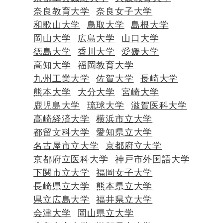
奈良教育大学
奈良女子大学
和歌山大学
鳥取大学
島根大学
岡山大学
広島大学
山口大学
徳島大学
香川大学
愛媛大学
高知大学
福岡教育大学
九州工業大学
佐賀大学
長崎大学
熊本大学
大分大学
宮崎大学
鹿児島大学
琉球大学
滋賀医科大学
高崎経済大学
横浜市立大学
都留文科大学
愛知県立大学
名古屋市立大学
京都府立大学
京都府立医科大学
神戸市外国語大学
下関市立大学
福岡女子大学
長崎県立大学
熊本県立大学
県立広島大学
福井県立大学
会津大学
岡山県立大学