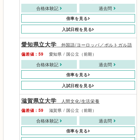
合格体験記
過去問
倍率を見る
入試日程を見る
愛知県立大学
外国語/ヨーロッパ／ポルトガル語
偏差値：59
愛知県 / 国公立（前期）
合格体験記
過去問
倍率を見る
入試日程を見る
滋賀県立大学
人間文化/生活栄養
偏差値：59
滋賀県 / 国公立（前期）
合格体験記
過去問
倍率を見る