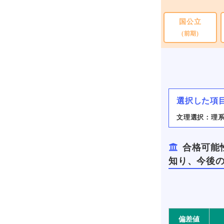
国公立
(前期)
選択した項
文理選択：理系
合格可能
知り、今後
偏差値