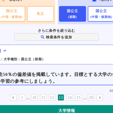
国公立
国公立
国公立
私立
(中期・後期他)
(前期)
(中期・後期他)
さらに条件を絞り込む
検索条件を追加
目
 / 大学種別：国公立（前期）
性50％の偏差値を掲載しています。目標とする大学の
の学習の参考にしましょう。
6
1
10
11
12
13
14
15
20
...
...
大学情報