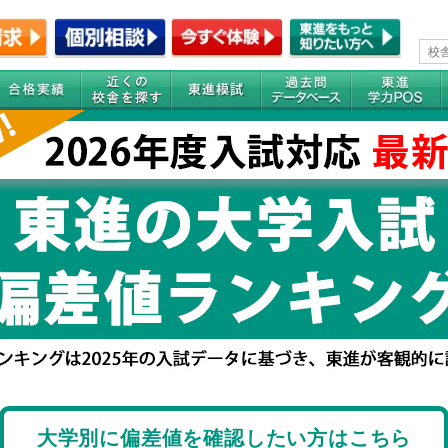
大学別に偏差値を確認したい方はこちら