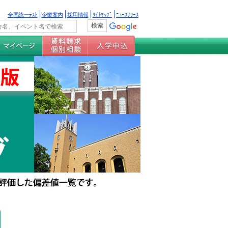
全国統一ﾃｽﾄ
企業案内
採用情報
ｻｲﾄﾏｯﾌﾟ
ﾆｭｰｽﾘﾘｰｽ