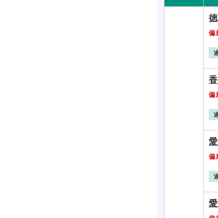
徳
偏
香
偏
愛
偏
愛