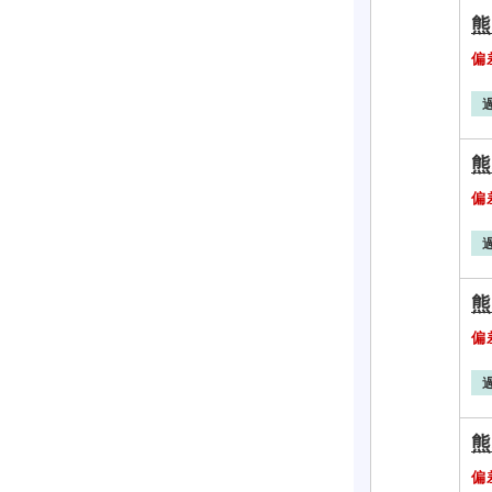
熊
偏
熊
偏
熊
偏
熊
偏