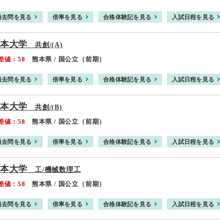
過去問を見る
倍率を見る
合格体験記を見る
入試日程を見る
本大学
共創/(A)
差値：58
熊本県 / 国公立（前期）
過去問を見る
倍率を見る
合格体験記を見る
入試日程を見る
本大学
共創/(B)
差値：58
熊本県 / 国公立（前期）
過去問を見る
倍率を見る
合格体験記を見る
入試日程を見る
本大学
工/機械数理工
差値：58
熊本県 / 国公立（前期）
過去問を見る
倍率を見る
合格体験記を見る
入試日程を見る