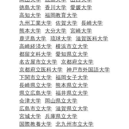
徳島大学
香川大学
愛媛大学
高知大学
福岡教育大学
九州工業大学
佐賀大学
長崎大学
熊本大学
大分大学
宮崎大学
鹿児島大学
琉球大学
滋賀医科大学
高崎経済大学
横浜市立大学
都留文科大学
愛知県立大学
名古屋市立大学
京都府立大学
京都府立医科大学
神戸市外国語大学
下関市立大学
福岡女子大学
長崎県立大学
熊本県立大学
県立広島大学
福井県立大学
会津大学
岡山県立大学
広島市立大学
滋賀県立大学
宮城大学
兵庫県立大学
国際教養大学
北九州市立大学