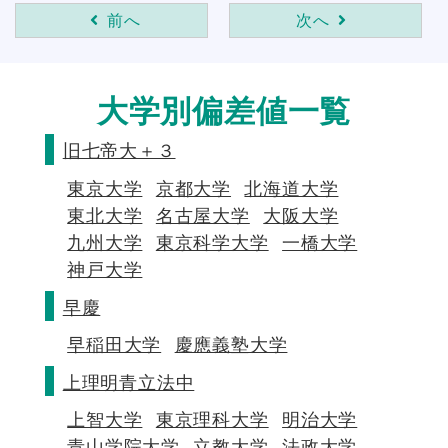
前へ
次へ
大学別偏差値一覧
旧七帝大＋３
東京大学
京都大学
北海道大学
東北大学
名古屋大学
大阪大学
九州大学
東京科学大学
一橋大学
神戸大学
早慶
早稲田大学
慶應義塾大学
上理明青立法中
上智大学
東京理科大学
明治大学
青山学院大学
立教大学
法政大学