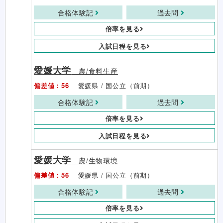
合格体験記
過去問
倍率を見る
入試日程を見る
愛媛大学
農/食料生産
偏差値：56
愛媛県 / 国公立（前期）
合格体験記
過去問
倍率を見る
入試日程を見る
愛媛大学
農/生物環境
偏差値：56
愛媛県 / 国公立（前期）
合格体験記
過去問
倍率を見る