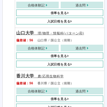
合格体験記
過去問
倍率を見る
入試日程を見る
山口大学
理/物理・情報科(パターン④)
偏差値：56
山口県 / 国公立（前期）
合格体験記
過去問
倍率を見る
入試日程を見る
香川大学
農/応用生物科学
偏差値：56
香川県 / 国公立（前期）
合格体験記
過去問
倍率を見る