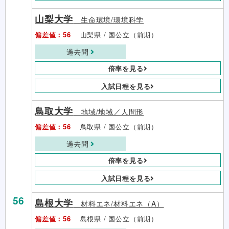
山梨大学
生命環境/環境科学
偏差値：56
山梨県 / 国公立（前期）
過去問
倍率を見る
入試日程を見る
鳥取大学
地域/地域／人間形
偏差値：56
鳥取県 / 国公立（前期）
過去問
倍率を見る
入試日程を見る
56
島根大学
材料エネ/材料エネ（A）
偏差値：56
島根県 / 国公立（前期）