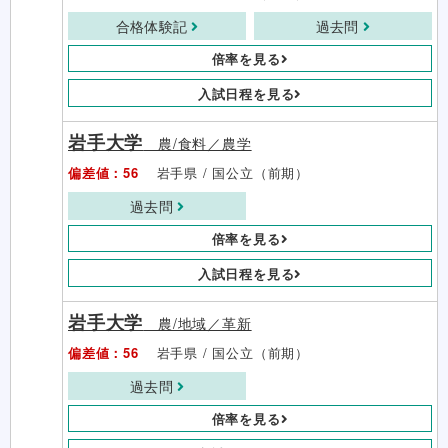
合格体験記
過去問
倍率を見る
入試日程を見る
岩手大学
農/食料／農学
偏差値：56
岩手県 / 国公立（前期）
過去問
倍率を見る
入試日程を見る
岩手大学
農/地域／革新
偏差値：56
岩手県 / 国公立（前期）
過去問
倍率を見る