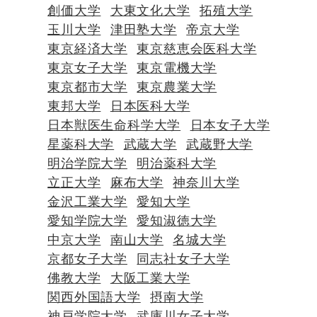
創価大学
大東文化大学
拓殖大学
玉川大学
津田塾大学
帝京大学
東京経済大学
東京慈恵会医科大学
東京女子大学
東京電機大学
東京都市大学
東京農業大学
東邦大学
日本医科大学
日本獣医生命科学大学
日本女子大学
星薬科大学
武蔵大学
武蔵野大学
明治学院大学
明治薬科大学
立正大学
麻布大学
神奈川大学
金沢工業大学
愛知大学
愛知学院大学
愛知淑徳大学
中京大学
南山大学
名城大学
京都女子大学
同志社女子大学
佛教大学
大阪工業大学
関西外国語大学
摂南大学
神戸学院大学
武庫川女子大学