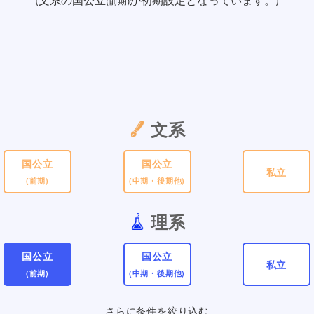
(前期)
文系
国公立
国公立
私立
(前期)
(中期・後期他)
理系
国公立
国公立
私立
(前期)
(中期・後期他)
さらに条件を絞り込む