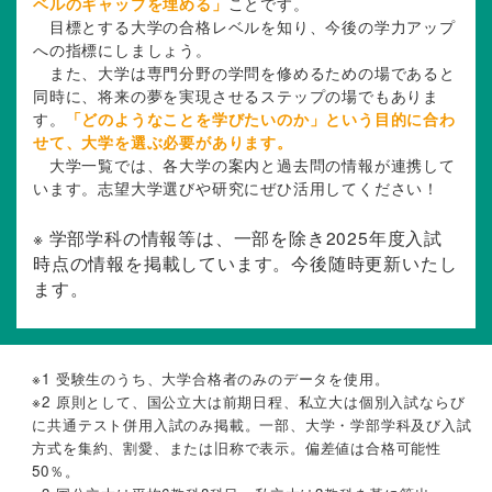
ベルのギャップを埋める」
ことです。
目標とする大学の合格レベルを知り、今後の学力アップ
への指標にしましょう。
また、大学は専門分野の学問を修めるための場であると
同時に、将来の夢を実現させるステップの場でもありま
す。
「どのようなことを学びたいのか」という目的に合わ
せて、大学を選ぶ必要があります。
大学一覧では、各大学の案内と過去問の情報が連携して
います。志望大学選びや研究にぜひ活用してください！
※ 学部学科の情報等は、一部を除き2025年度入試
時点の情報を掲載しています。今後随時更新いたし
ます。
※1 受験生のうち、大学合格者のみのデータを使用。
※2 原則として、国公立大は前期日程、私立大は個別入試ならび
に共通テスト併用入試のみ掲載。一部、大学・学部学科及び入試
方式を集約、割愛、または旧称で表示。偏差値は合格可能性
50％。