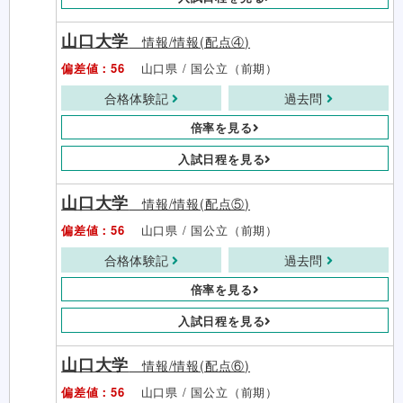
山口大学
情報/情報(配点④)
偏差値：56
山口県 / 国公立（前期）
合格体験記
過去問
倍率を見る
入試日程を見る
山口大学
情報/情報(配点⑤)
偏差値：56
山口県 / 国公立（前期）
合格体験記
過去問
倍率を見る
入試日程を見る
山口大学
情報/情報(配点⑥)
偏差値：56
山口県 / 国公立（前期）