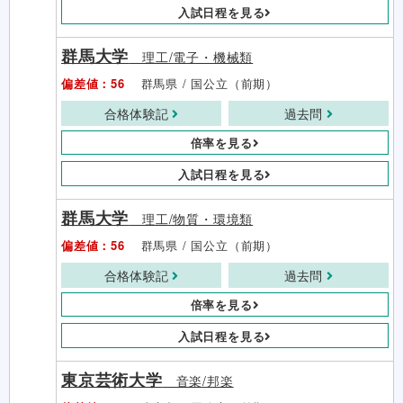
入試日程を見る
群馬大学
理工/電子・機械類
偏差値：56
群馬県 / 国公立（前期）
合格体験記
過去問
倍率を見る
入試日程を見る
群馬大学
理工/物質・環境類
偏差値：56
群馬県 / 国公立（前期）
合格体験記
過去問
倍率を見る
入試日程を見る
東京芸術大学
音楽/邦楽