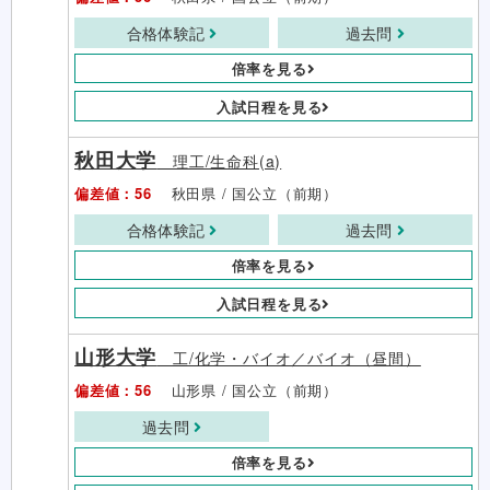
合格体験記
過去問
倍率を見る
入試日程を見る
秋田大学
理工/生命科(a)
偏差値：56
秋田県 / 国公立（前期）
合格体験記
過去問
倍率を見る
入試日程を見る
山形大学
工/化学・バイオ／バイオ（昼間）
偏差値：56
山形県 / 国公立（前期）
過去問
倍率を見る