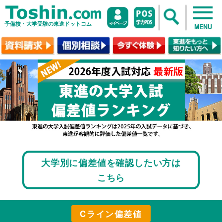
予備校・大学受験の東進ドットコム
MENU
大学別に偏差値を確認したい方は
こちら
Cライン偏差値