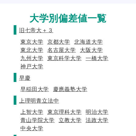
大学別偏差値一覧
旧七帝大＋３
東京大学
京都大学
北海道大学
東北大学
名古屋大学
大阪大学
九州大学
東京科学大学
一橋大学
神戸大学
早慶
早稲田大学
慶應義塾大学
上理明青立法中
上智大学
東京理科大学
明治大学
青山学院大学
立教大学
法政大学
中央大学