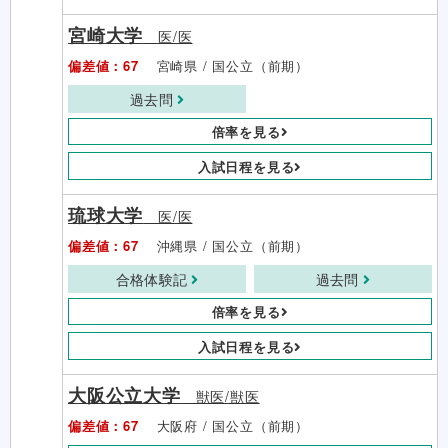
宮崎大学
医/医
偏差値：67
宮崎県 / 国公立（前期）
過去問
倍率を見る
入試日程を見る
琉球大学
医/医
偏差値：67
沖縄県 / 国公立（前期）
合格体験記
過去問
倍率を見る
入試日程を見る
大阪公立大学
獣医/獣医
偏差値：67
大阪府 / 国公立（前期）