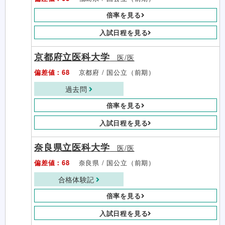
倍率を見る
入試日程を見る
京都府立医科大学
医/医
偏差値：68
京都府 / 国公立（前期）
過去問
倍率を見る
入試日程を見る
奈良県立医科大学
医/医
偏差値：68
奈良県 / 国公立（前期）
合格体験記
倍率を見る
入試日程を見る