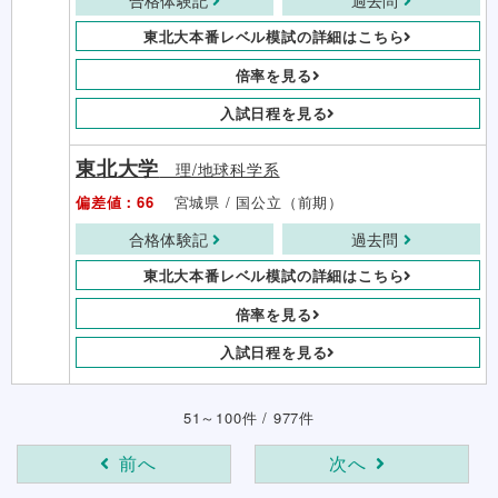
東北大本番レベル模試の詳細はこちら
倍率を見る
入試日程を見る
東北大学
理/地球科学系
偏差値：66
宮城県 / 国公立（前期）
合格体験記
過去問
東北大本番レベル模試の詳細はこちら
倍率を見る
入試日程を見る
51～100件 / 977件
前へ
次へ