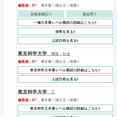
偏差値：67
東京都 / 国公立（前期）
合格体験記
過去問
一橋大本番レベル模試の詳細はこちら
倍率を見る
入試日程を見る
東京科学大学
環境・社会
偏差値：67
東京都 / 国公立（前期）
東京科学大本番レベル模試の詳細はこちら
入試日程を見る
東京科学大学
工
偏差値：67
東京都 / 国公立（前期）
東京科学大本番レベル模試の詳細はこちら