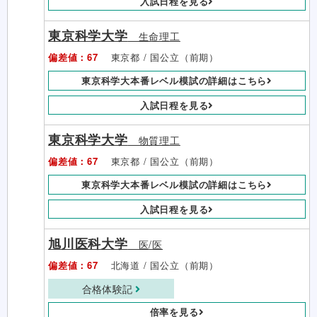
入試日程を見る
東京科学大学
生命理工
偏差値：67
東京都 / 国公立（前期）
東京科学大本番レベル模試の詳細はこちら
入試日程を見る
東京科学大学
物質理工
偏差値：67
東京都 / 国公立（前期）
東京科学大本番レベル模試の詳細はこちら
入試日程を見る
旭川医科大学
医/医
偏差値：67
北海道 / 国公立（前期）
合格体験記
倍率を見る