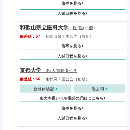
倍率を見る
入試日程を見る
和歌山県立医科大学
医/医(一般)
偏差値：67
和歌山県 / 国公立（前期）
倍率を見る
入試日程を見る
京都大学
医/人間健康科学
偏差値：66
京都府 / 国公立（前期）
合格体験記
過去問
京大本番レベル模試の詳細はこちら
倍率を見る
入試日程を見る