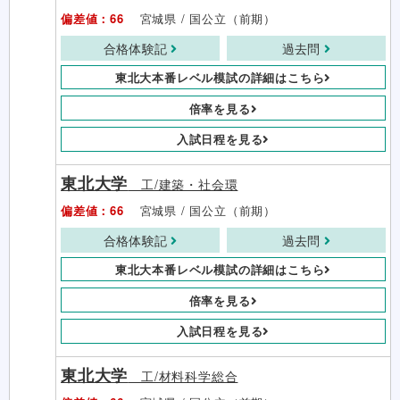
偏差値：66
宮城県 / 国公立（前期）
合格体験記
過去問
東北大本番レベル模試の詳細はこちら
倍率を見る
入試日程を見る
東北大学
工/建築・社会環
偏差値：66
宮城県 / 国公立（前期）
合格体験記
過去問
東北大本番レベル模試の詳細はこちら
倍率を見る
入試日程を見る
東北大学
工/材料科学総合