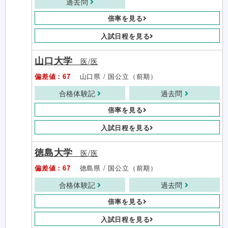
過去問
倍率を見る
入試日程を見る
山口大学
医/医
偏差値：67
山口県 / 国公立（前期）
合格体験記
過去問
倍率を見る
入試日程を見る
徳島大学
医/医
偏差値：67
徳島県 / 国公立（前期）
合格体験記
過去問
倍率を見る
入試日程を見る