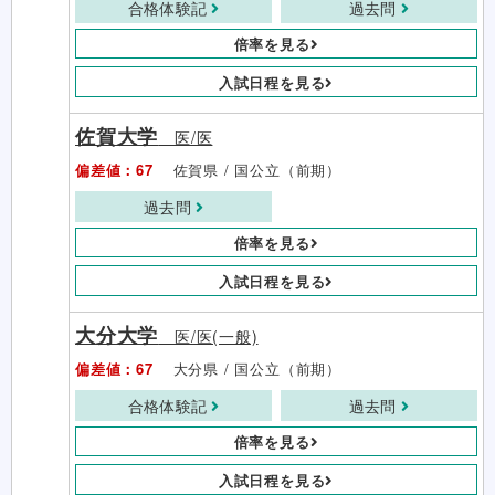
合格体験記
過去問
倍率を見る
入試日程を見る
佐賀大学
医/医
偏差値：67
佐賀県 / 国公立（前期）
過去問
倍率を見る
入試日程を見る
大分大学
医/医(一般)
偏差値：67
大分県 / 国公立（前期）
合格体験記
過去問
倍率を見る
入試日程を見る