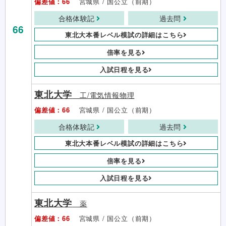
偏差値：66
宮城県 / 国公立（前期）
合格体験記
過去問
66
東北大本番レベル模試の詳細はこちら
倍率を見る
入試日程を見る
東北大学
工/電気情報物理
偏差値：66
宮城県 / 国公立（前期）
合格体験記
過去問
東北大本番レベル模試の詳細はこちら
倍率を見る
入試日程を見る
東北大学
薬
偏差値：66
宮城県 / 国公立（前期）