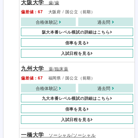
大阪大学
歯/歯
偏差値：67
大阪府 / 国公立（前期）
合格体験記
過去問
阪大本番レベル模試の詳細はこちら
倍率を見る
入試日程を見る
九州大学
薬/臨床薬
偏差値：67
福岡県 / 国公立（前期）
合格体験記
過去問
九大本番レベル模試の詳細はこちら
倍率を見る
入試日程を見る
一橋大学
ソーシャル/ソーシャル