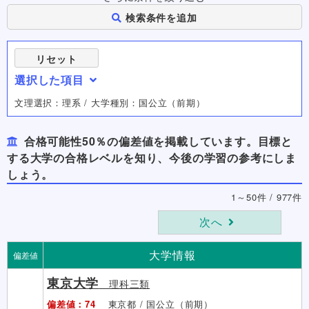
検索条件を追加
リセット
選択した項目
文理選択：理系 / 大学種別：国公立（前期）
合格可能性50％の偏差値を掲載しています。目標と
する大学の合格レベルを知り、今後の学習の参考にしま
しょう。
1～50件 / 977件
次へ
大学情報
偏差値
東京大学
理科三類
偏差値：74
東京都 / 国公立（前期）