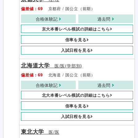
偏差値：69
京都府 / 国公立（前期）
合格体験記
過去問
京大本番レベル模試の詳細はこちら
倍率を見る
入試日程を見る
北海道大学
医/医(学部別)
偏差値：69
北海道 / 国公立（前期）
合格体験記
過去問
北大本番レベル模試の詳細はこちら
倍率を見る
入試日程を見る
東北大学
医/医