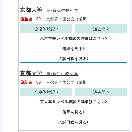
京都大学
農/資源生物科学
偏差値：69
京都府 / 国公立（前期）
合格体験記
過去問
京大本番レベル模試の詳細はこちら
倍率を見る
入試日程を見る
京都大学
農/食品生物科学
偏差値：69
京都府 / 国公立（前期）
合格体験記
過去問
京大本番レベル模試の詳細はこちら
倍率を見る
入試日程を見る