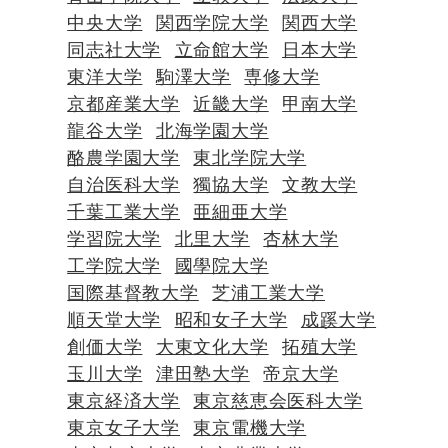
中央大学
関西学院大学
関西大学
同志社大学
立命館大学
日本大学
東洋大学
駒澤大学
専修大学
京都産業大学
近畿大学
甲南大学
龍谷大学
北海学園大学
酪農学園大学
東北学院大学
自治医科大学
獨協大学
文教大学
千葉工業大学
亜細亜大学
学習院大学
北里大学
杏林大学
工学院大学
國學院大学
国際基督教大学
芝浦工業大学
順天堂大学
昭和女子大学
成蹊大学
創価大学
大東文化大学
拓殖大学
玉川大学
津田塾大学
帝京大学
東京経済大学
東京慈恵会医科大学
東京女子大学
東京電機大学