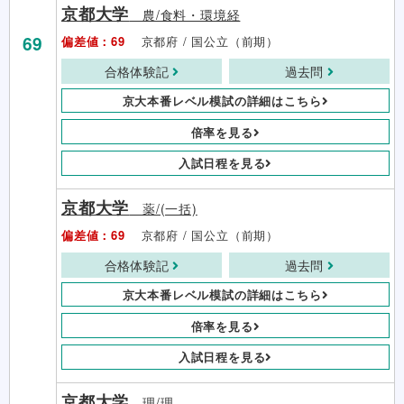
京都大学
農/食料・環境経
69
偏差値：69
京都府 / 国公立（前期）
合格体験記
過去問
京大本番レベル模試の詳細はこちら
倍率を見る
入試日程を見る
京都大学
薬/(一括)
偏差値：69
京都府 / 国公立（前期）
合格体験記
過去問
京大本番レベル模試の詳細はこちら
倍率を見る
入試日程を見る
京都大学
理/理