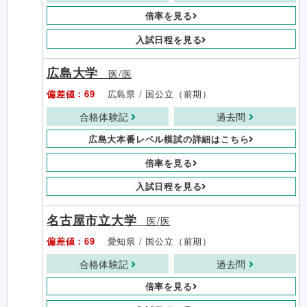
倍率を見る
入試日程を見る
広島大学
医/医
偏差値：69
広島県 / 国公立（前期）
合格体験記
過去問
広島大本番レベル模試の詳細はこちら
倍率を見る
入試日程を見る
名古屋市立大学
医/医
偏差値：69
愛知県 / 国公立（前期）
合格体験記
過去問
倍率を見る