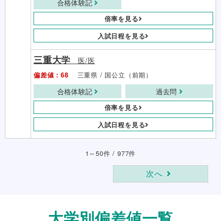
合格体験記
倍率を見る
入試日程を見る
三重大学
医/医
偏差値：68
三重県 / 国公立（前期）
合格体験記
過去問
倍率を見る
入試日程を見る
1～50件 / 977件
次へ
大学別偏差値一覧