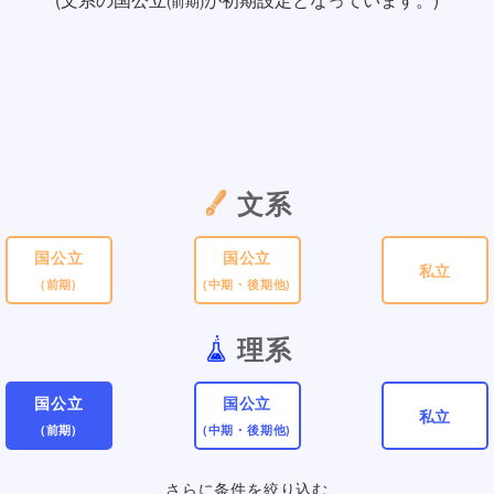
(前期)
文系
国公立
国公立
私立
(前期)
(中期・後期他)
理系
国公立
国公立
私立
(前期)
(中期・後期他)
さらに条件を絞り込む