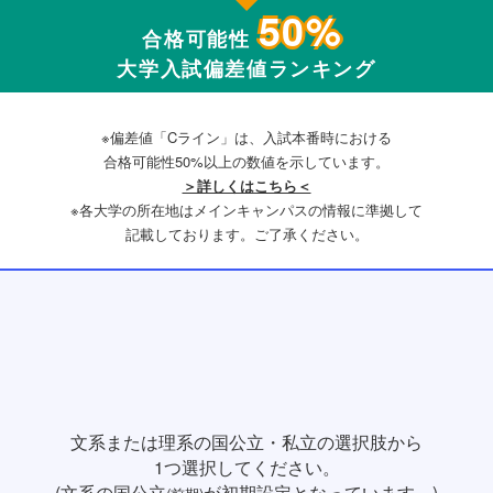
50%
合格可能性
大学入試偏差値ランキング
※偏差値「Cライン」は、入試本番時における
合格可能性50%以上の数値を示しています。
＞詳しくはこちら＜
※各大学の所在地はメインキャンパスの情報に準拠して
記載しております。ご了承ください。
文系または理系の国公立・私立の選択肢から
1つ選択してください。
(文系の国公立
が初期設定となっています。)