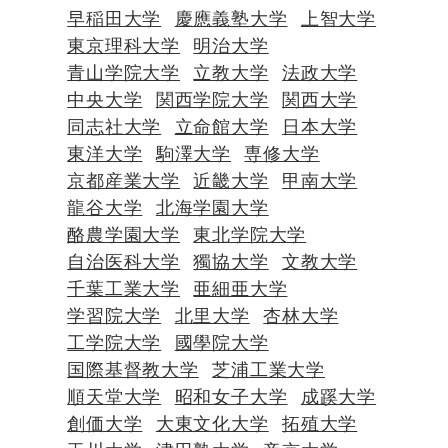
早稲田大学
慶應義塾大学
上智大学
東京理科大学
明治大学
青山学院大学
立教大学
法政大学
中央大学
関西学院大学
関西大学
同志社大学
立命館大学
日本大学
東洋大学
駒澤大学
専修大学
京都産業大学
近畿大学
甲南大学
龍谷大学
北海学園大学
酪農学園大学
東北学院大学
自治医科大学
獨協大学
文教大学
千葉工業大学
亜細亜大学
学習院大学
北里大学
杏林大学
工学院大学
國學院大学
国際基督教大学
芝浦工業大学
順天堂大学
昭和女子大学
成蹊大学
創価大学
大東文化大学
拓殖大学