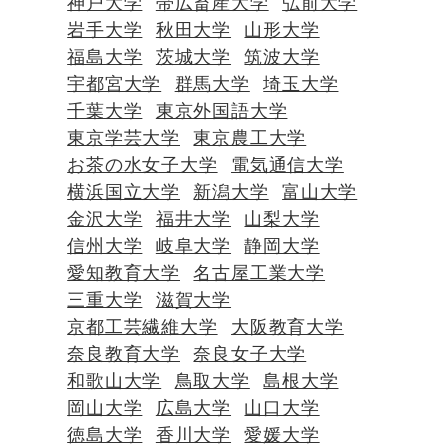
神戸大学
帯広畜産大学
弘前大学
岩手大学
秋田大学
山形大学
福島大学
茨城大学
筑波大学
宇都宮大学
群馬大学
埼玉大学
千葉大学
東京外国語大学
東京学芸大学
東京農工大学
お茶の水女子大学
電気通信大学
横浜国立大学
新潟大学
富山大学
金沢大学
福井大学
山梨大学
信州大学
岐阜大学
静岡大学
愛知教育大学
名古屋工業大学
三重大学
滋賀大学
京都工芸繊維大学
大阪教育大学
奈良教育大学
奈良女子大学
和歌山大学
鳥取大学
島根大学
岡山大学
広島大学
山口大学
徳島大学
香川大学
愛媛大学